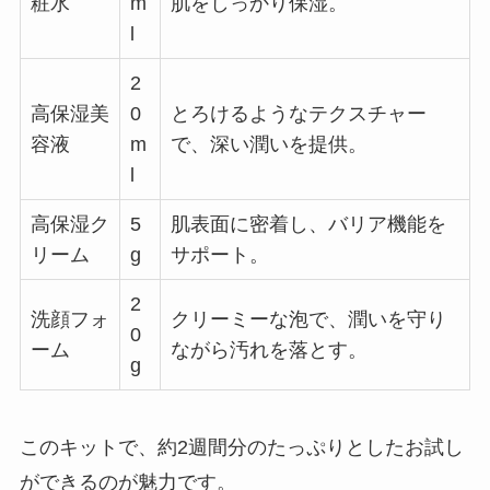
粧水
m
肌をしっかり保湿。
l
2
高保湿美
0
とろけるようなテクスチャー
容液
m
で、深い潤いを提供。
l
高保湿ク
5
肌表面に密着し、バリア機能を
リーム
g
サポート。
2
洗顔フォ
クリーミーな泡で、潤いを守り
0
ーム
ながら汚れを落とす。
g
このキットで、約2週間分のたっぷりとしたお試し
ができるのが魅力です。