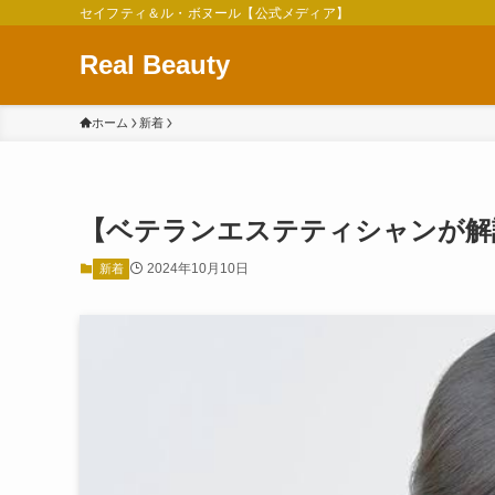
セイフティ＆ル・ボヌール【公式メディア】
Real Beauty
ホーム
新着
【ベテランエステティシャンが解
2024年10月10日
新着