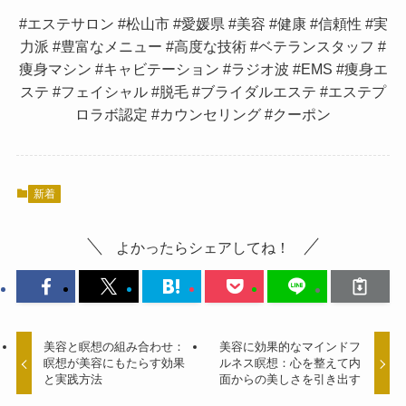
#エステサロン #松山市 #愛媛県 #美容 #健康 #信頼性 #実
力派 #豊富なメニュー #高度な技術 #ベテランスタッフ #
痩身マシン #キャビテーション #ラジオ波 #EMS #痩身エ
ステ #フェイシャル #脱毛 #ブライダルエステ #エステプ
ロラボ認定 #カウンセリング #クーポン
新着
よかったらシェアしてね！
美容と瞑想の組み合わせ：
美容に効果的なマインドフ
瞑想が美容にもたらす効果
ルネス瞑想：心を整えて内
と実践方法
面からの美しさを引き出す