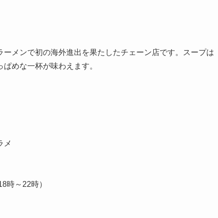
ラーメンで初の海外進出を果たしたチェーン店です。スープは
っぱめな一杯が味わえます。
ラメ
18時～22時）