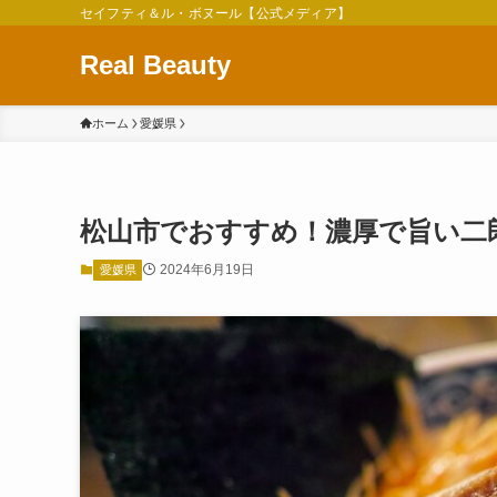
セイフティ＆ル・ボヌール【公式メディア】
Real Beauty
ホーム
愛媛県
松山市でおすすめ！濃厚で旨い二郎
2024年6月19日
愛媛県