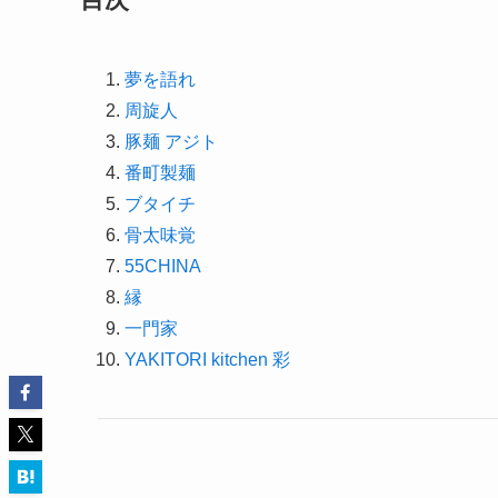
夢を語れ
周旋人
豚麺 アジト
番町製麺
ブタイチ
骨太味覚
55CHINA
縁
一門家
YAKITORI kitchen 彩