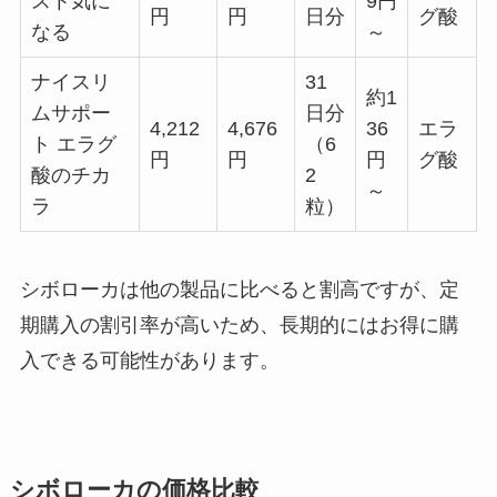
スト気に
9円
円
円
日分
グ酸
なる
～
ナイスリ
31
約1
ムサポー
日分
4,212
4,676
36
エラ
ト エラグ
（6
円
円
円
グ酸
酸のチカ
2
～
ラ
粒）
シボローカは他の製品に比べると割高ですが、定
期購入の割引率が高いため、長期的にはお得に購
入できる可能性があります。
シボローカの価格比較