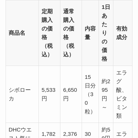
1日
定期
通常
あ
購入
購入
た
の価
の価
内容
有効
商品名
り
格
格
量
成分
の
（税
（税
価
込）
込）
格
エラ
15
約2
グ
日分
シボロー
5,533
6,650
95
酸、
（3
カ
円
円
円
ビタ
0
～
ミン
粒）
類
DHCウエ
約5
1,782
2,376
30
エラ