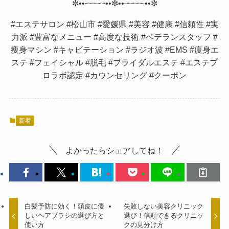
✼••┈┈┈┈••✼••┈┈┈┈••✼
#エステサロン #松山市 #愛媛県 #美容 #健康 #信頼性 #実
力派 #豊富なメニュー #高度な技術 #ベテランスタッフ #
痩身マシン #キャビテーション #ラジオ波 #EMS #痩身エ
ステ #フェイシャル #脱毛 #ブライダルエステ #エステプ
ロラボ認定 #カウンセリング #クーポン
新着
よかったらシェアしてね！
白髪予防に効く！頭皮に優
失敗しない美容クリニック
しいヘアブラシの選び方と
選び！信頼できるクリニッ
使い方
クの見分け方