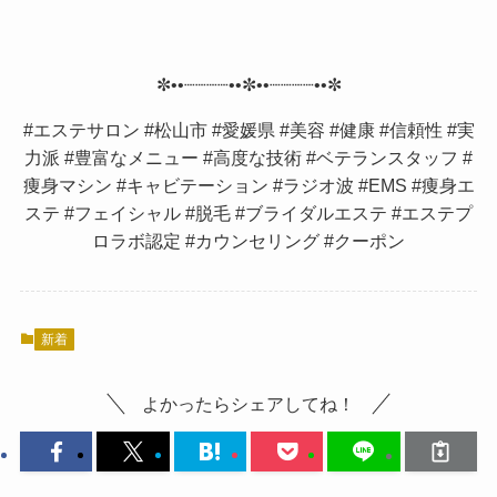
✼••┈┈┈┈••✼••┈┈┈┈••✼
#エステサロン #松山市 #愛媛県 #美容 #健康 #信頼性 #実
力派 #豊富なメニュー #高度な技術 #ベテランスタッフ #
痩身マシン #キャビテーション #ラジオ波 #EMS #痩身エ
ステ #フェイシャル #脱毛 #ブライダルエステ #エステプ
ロラボ認定 #カウンセリング #クーポン
新着
よかったらシェアしてね！