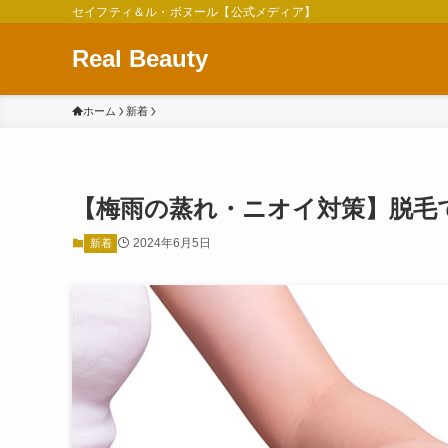
セイフティ＆ル・ボヌール【公式メディア】
Real Beauty
ホーム
新着
【梅雨の蒸れ・ニオイ対策】脱毛
2024年6月5日
新着